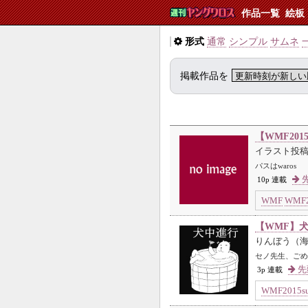
作品一覧
絵板
形式
通常
シンプル
サムネ
掲載作品を
【WMF201
イラスト投
パスはwaros
先
10p 連載
WMF
WMF2
【WMF】
りんぼう（
セノ先生、ごめ
先
3p 連載
WMF2015s