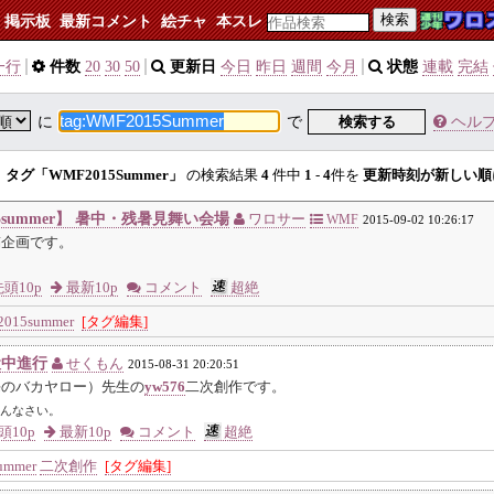
検索
掲示板
最新コメント
絵チャ
本スレ
一行
件数
20
30
50
更新日
今日
昨日
週間
今月
状態
連載
完結
に
で
検索する
ヘル
タグ「WMF2015Summer」
の検索結果
4
件中
1
-
4
件を
更新時刻が新しい順
5summer】 暑中・残暑見舞い会場
ワロサー
WMF
2015-09-02 10:26:17
稿企画です。
頭10p
最新10p
コメント
超絶
015summer
[タグ編集]
犬中進行
せくもん
2015-08-31 20:20:51
海のバカヤロー）先生の
yw576
二次創作です。
んなさい。
頭10p
最新10p
コメント
超絶
ummer
二次創作
[タグ編集]