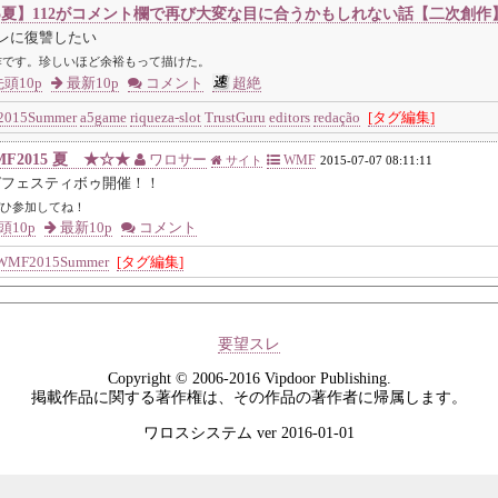
15夏】112がコメント欄で再び大変な目に合うかもしれない話【二次創作
スレに復讐したい
です。珍しいほど余裕もって描けた。
頭10p
最新10p
コメント
超絶
015Summer
a5game
riqueza-slot
TrustGuru
editors
redação
[タグ編集]
F2015 夏 ★☆★
ワロサー
WMF
サイト
2015-07-07 08:11:11
ガフェスティボゥ開催！！
ひ参加してね！
頭10p
最新10p
コメント
WMF2015Summer
[タグ編集]
要望スレ
Copyright © 2006-2016 Vipdoor Publishing.
掲載作品に関する著作権は、その作品の著作者に帰属します。
ワロスシステム ver 2016-01-01