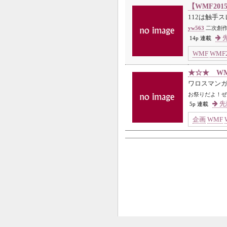
【WMF20
112は触手
yw563
二次創作
先
14p 連載
WMF
WMF2
★☆★ WM
ワロスマン
お祭りだよ！ぜ
先
5p 連載
企画
WMF