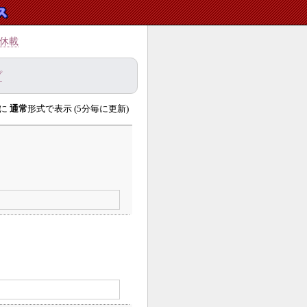
休載
プ
に
通常
形式で表示 (5分毎に更新)