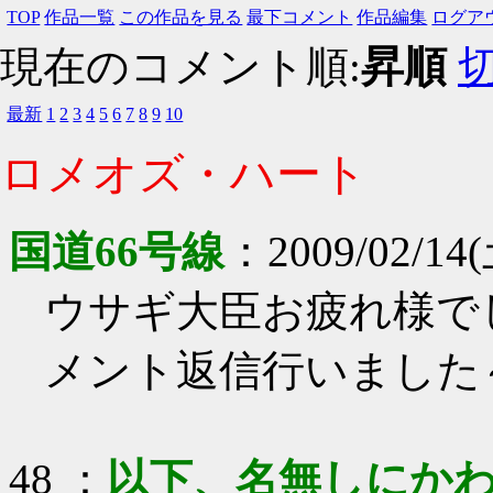
TOP
作品一覧
この作品を見る
最下コメント
作品編集
ログア
現在のコメント順:
昇順
最新
1
2
3
4
5
6
7
8
9
10
ロメオズ・ハート
国道66号線
：
2009/02/14(
ウサギ大臣お疲れ様でし
メント返信行いました
48
：
以下、名無しにかわ