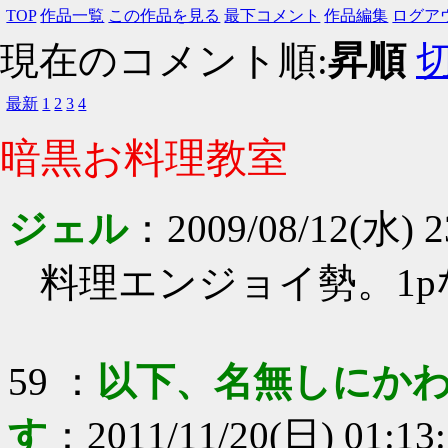
TOP
作品一覧
この作品を見る
最下コメント
作品編集
ログア
現在のコメント順:
昇順
最新
1
2
3
4
暗黒お料理教室
ジェル
：
2009/08/12(水) 2
料理エンジョイ勢。1p
59
：
以下、名無しにかわ
す
：
2011/11/20(日) 01:13