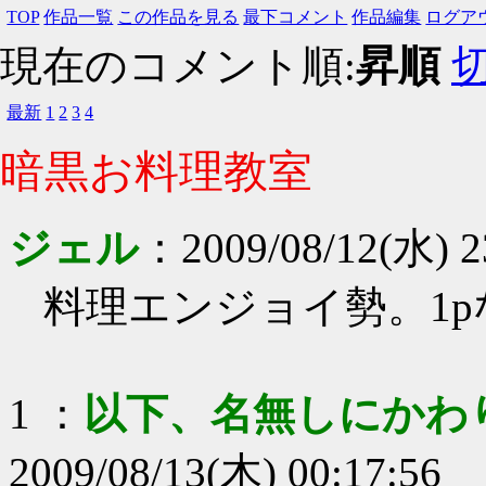
TOP
作品一覧
この作品を見る
最下コメント
作品編集
ログア
現在のコメント順:
昇順
最新
1
2
3
4
暗黒お料理教室
ジェル
：
2009/08/12(水) 2
料理エンジョイ勢。1p
1
：
以下、名無しにかわ
2009/08/13(木) 00:17:56