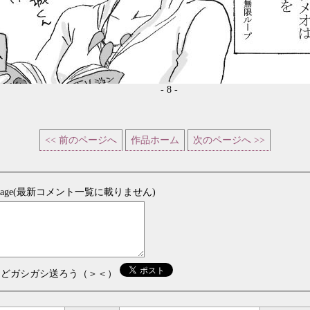
- 8 -
<< 前のページへ
作品ホーム
次のページへ >>
sage(最新コメント一覧に載りません)
などガシガシ送ろう（＞＜）