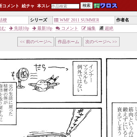
検索
新コメント
絵チャ
本スレ
桔梗
シリーズ
WMF 2011 SUMMER
作者名
読む
先頭10p
最新10p
コメント
編集
超絶
<< 前のページへ
作品ホーム
次のページへ >>