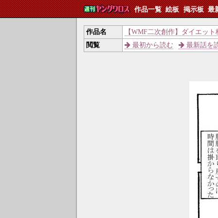
作品一覧
絵板
掲示板
最
作品名
【WMF二次創作】ダイエット
閲覧
最初から読む
最新話を