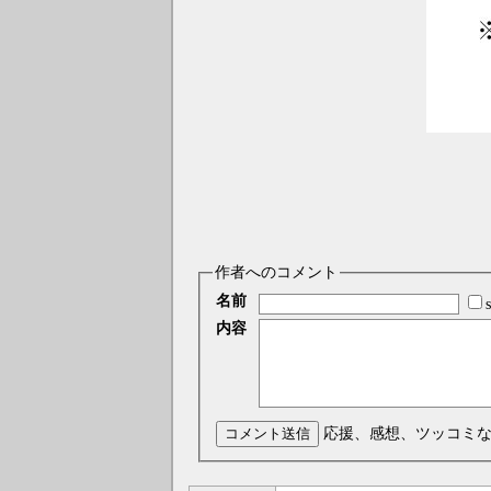
作者へのコメント
名前
内容
コメント送信
応援、感想、ツッコミ