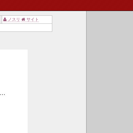
ノスリ
サイト