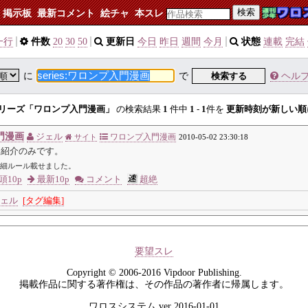
検索
掲示板
最新コメント
絵チャ
本スレ
一行
件数
20
30
50
更新日
今日
昨日
週間
今月
状態
連載
完結
に
で
検索する
ヘル
リーズ「ワロンプ入門漫画」
の検索結果
1
件中
1
-
1
件を
更新時刻が新しい順
門漫画
ジェル
ワロンプ入門漫画
サイト
2010-05-02 23:30:18
ム紹介のみです。
細ルール載せました。
頭10p
最新10p
コメント
超絶
ェル
[タグ編集]
要望スレ
Copyright © 2006-2016 Vipdoor Publishing.
掲載作品に関する著作権は、その作品の著作者に帰属します。
ワロスシステム ver 2016-01-01