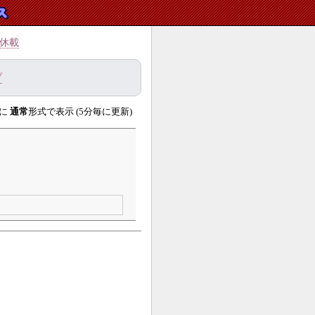
休載
プ
に
通常
形式で表示 (5分毎に更新)