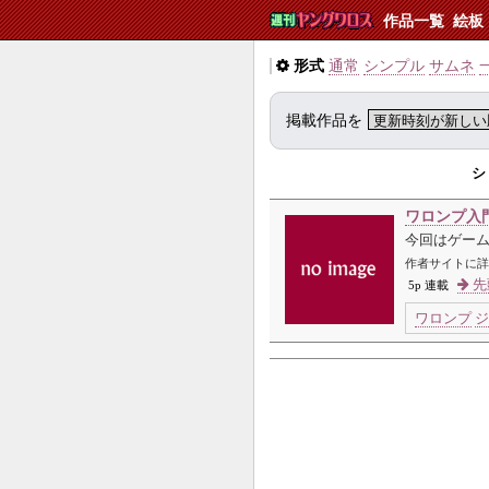
作品一覧
絵板
形式
通常
シンプル
サムネ
掲載作品を
シ
ワロンプ入
今回はゲー
作者サイトに詳
先
5p 連載
ワロンプ
ジ