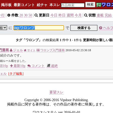
検索
掲示板
最新コメント
絵チャ
本スレ
一行
件数
20
30
50
更新日
今日
昨日
週間
今月
状態
連載
完結
に
で
検索する
ヘル
タグ「ワロンプ」
の検索結果
1
件中
1
-
1
件を
更新時刻が新しい順
門漫画
ジェル
ワロンプ入門漫画
サイト
2010-05-02 23:30:18
ム紹介のみです。
細ルール載せました。
頭10p
最新10p
コメント
超絶
ェル
[タグ編集]
要望スレ
Copyright © 2006-2016 Vipdoor Publishing.
掲載作品に関する著作権は、その作品の著作者に帰属します。
ワロスシステム ver 2016-01-01