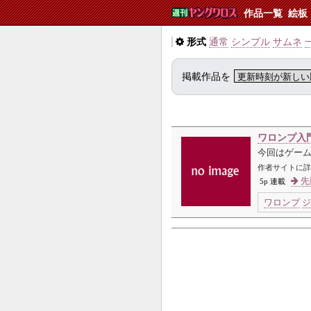
作品一覧
絵板
形式
通常
シンプル
サムネ
掲載作品を
ワロンプ入
今回はゲー
作者サイトに詳
先
5p 連載
ワロンプ
ジ