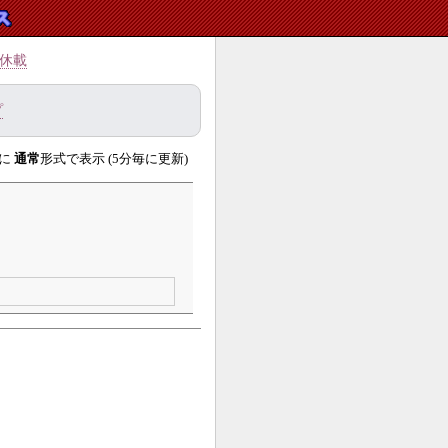
休載
プ
に
通常
形式で表示 (5分毎に更新)