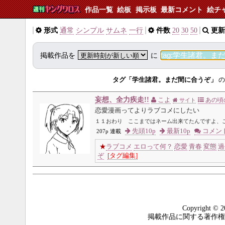
作品一覧
絵板
掲示板
最新コメント
絵チ
形式
通常
シンプル
サムネ
一行
件数
20
30
50
更新
掲載作品を
に
タグ「学生諸君。まだ間に合うぞ」
の
妄想、全力疾走!!
こよ
あの頃
サイト
恋愛漫画ってよりラブコメにしたい
１１おわり ここまではネーム出来てたんですよ、
先頭10p
最新10p
コメン
207p 連載
★
ラブコメ
エロって何？
恋愛
青春
変態
過
ぞ
[タグ編集]
Copyright © 2
掲載作品に関する著作権