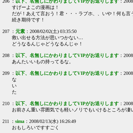
206
：
以下、名無しにかわりましてVIPがお送りします
：
2008
すげーよこの漫画は！
だが！あえて言おう！君・・・ラブホ、、いや！何も言
続き期待です！
207
：
元素
：
2008/02/02(土) 03:35:50
救い出せる方法が思いつかない…
どうなるんじゃどうなるんじゃ！
208
：
以下、名無しにかわりましてVIPがお送りします
：
2008
あんたいいもの持ってるな。
209
：
以下、名無しにかわりましてVIPがお送りします
：
2008
な
い
た
210
：
以下、名無しにかわりましてVIPがお送りします
：
2008
お前さん重い雰囲気でも軽いノリでもいけるところが凄
211
：
sima
：
2008/02/13(水) 16:26:49
おもしろいですすごく