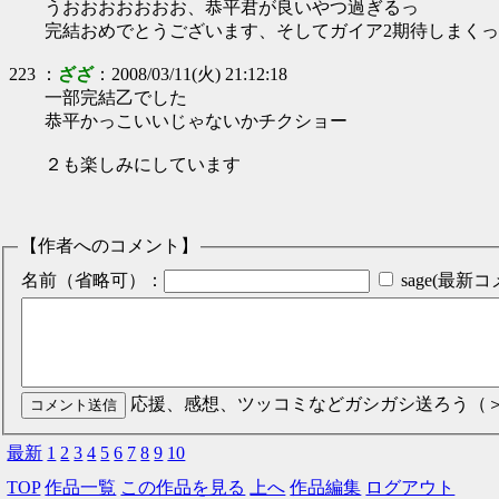
うおおおおおおお、恭平君が良いやつ過ぎるっ
完結おめでとうございます、そしてガイア2期待しまく
223
：
ざざ
：
2008/03/11(火) 21:12:18
一部完結乙でした
恭平かっこいいじゃないかチクショー
２も楽しみにしています
【作者へのコメント】
名前（省略可）：
sage(最
応援、感想、ツッコミなどガシガシ送ろう（
最新
1
2
3
4
5
6
7
8
9
10
TOP
作品一覧
この作品を見る
上へ
作品編集
ログアウト