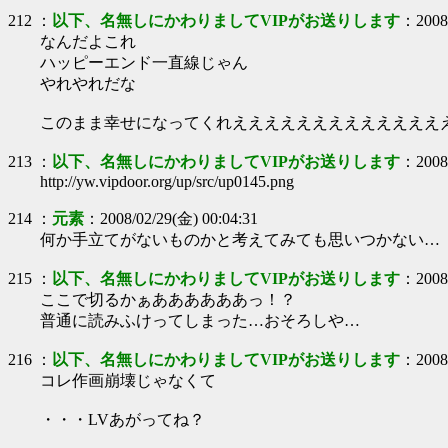
212
：
以下、名無しにかわりましてVIPがお送りします
：
2008
なんだよこれ
ハッピーエンド一直線じゃん
やれやれだな
このまま幸せになってくれえええええええええええええ
213
：
以下、名無しにかわりましてVIPがお送りします
：
2008
http://yw.vipdoor.org/up/src/up0145.png
214
：
元素
：
2008/02/29(金) 00:04:31
何か手立てがないものかと考えてみても思いつかない…
215
：
以下、名無しにかわりましてVIPがお送りします
：
2008
ここで切るかぁああああああっ！？
普通に読みふけってしまった…おそろしや…
216
：
以下、名無しにかわりましてVIPがお送りします
：
2008
コレ作画崩壊じゃなくて
・・・LVあがってね？