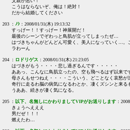
父親が悪い！
こうはならないぞ、俺は！絶対！
だから結婚してください
203
：
ﾉｼ
：
2008/01/31(木) 19:13:32
すっげー！！すっげー！神展開だ！
最後のシーンでぞわっと鳥肌が立ってしまったぜ…
はづきちゃんがどんどん可愛く、美人になっていく…。
ラわーん
204
：
ロドリゲス
：
2008/01/31(木) 21:23:05
はづきがもう・・・・悲し過ぎるんです・・・・・
ああっ、こんなに鳥肌立ったの、空も飛べるはず以来で
母さんもせつねえ・・・・こういう、どことなく哀愁が
奇行に走るわ脳の病気になるわとか、凄くズシンと来る
うああ、続きが凄く気になる。
205
：
以下、名無しにかわりましてVIPがお送りします
：
2008
きょうへえええ
男だぜ！！！
燃えたわ…