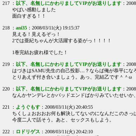
217
：
以下、名無しにかわりましてVIPがお送りします
：
2008
やばい感動しました
面白すぎる！！
218
：
ani35
：
2008/03/11(火) 19:15:37
見える！見えるぞっ！
2では亜紀ちゃんが大活躍する姿がっ！！！！
1巻完結お疲れ様でした！
219
：
以下、名無しにかわりましてVIPがお送りします
：
2008
はづきはSAMU先生の自己投影…？ならば俺が恭平にな
とりあえず付き合いましょう。あっ、完結乙です＾＾ω
220
：
以下、名無しにかわりましてVIPがお送りします
：
2008
なんかヤンデレとかバッドエンドばかりみていたせいか、
221
：
ようぐもす
：
2008/03/11(火) 20:40:55
ちくしょおおおお何も解決してないのになんだこのさっ
今度二人で話そう。あと、セックスもしよう。
222
：
ロドリゲス
：
2008/03/11(火) 20:42:10