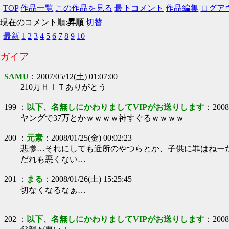
TOP
作品一覧
この作品を見る
最下コメント
作品編集
ログア
現在のコメント順:
昇順
切替
最新
1
2
3
4
5
6
7
8
9
10
ガイア
SAMU
：
2007/05/12(土) 01:07:00
210万ＨＩＴありがとう
199
：
以下、名無しにかわりましてVIPがお送りします
：
2008
ヤングで37万とかｗｗｗｗ神すぐるｗｗｗｗ
200
：
元素
：
2008/01/25(金) 00:02:23
悲惨…それにしても近所のやつらとか、子供に罪はねー
だれも悪くない…
201
：
まる
：
2008/01/26(土) 15:25:45
切なくなるなぁ…
202
：
以下、名無しにかわりましてVIPがお送りします
：
2008