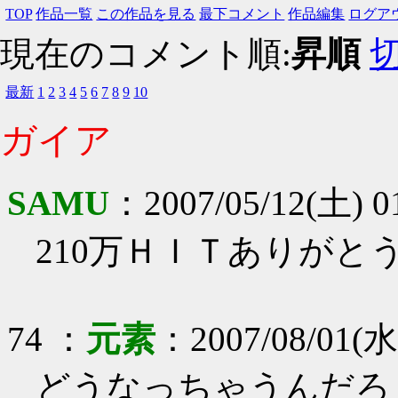
TOP
作品一覧
この作品を見る
最下コメント
作品編集
ログア
現在のコメント順:
昇順
最新
1
2
3
4
5
6
7
8
9
10
ガイア
SAMU
：
2007/05/12(土) 0
210万ＨＩＴありがと
74
：
元素
：
2007/08/01(水
どうなっちゃうんだろ