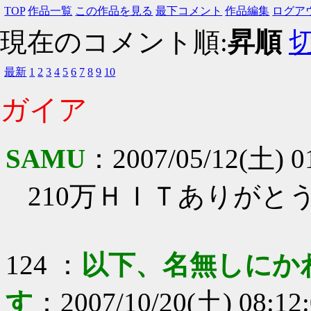
TOP
作品一覧
この作品を見る
最下コメント
作品編集
ログア
現在のコメント順:
昇順
最新
1
2
3
4
5
6
7
8
9
10
ガイア
SAMU
：
2007/05/12(土) 0
210万ＨＩＴありがと
124
：
以下、名無しにか
す
：
2007/10/20(土) 08:12