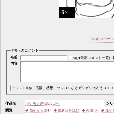
<< 前のペー
作者へのコメント
名前
sage(最新コメント一覧に
内容
コメント送信
応援、感想、ツッコミなどガシガシ送ろう（＞＜
作品名
ポケモンBW総合日和
シリ
閲覧
最初から読む
最新話を読む
先頭10p
最新1