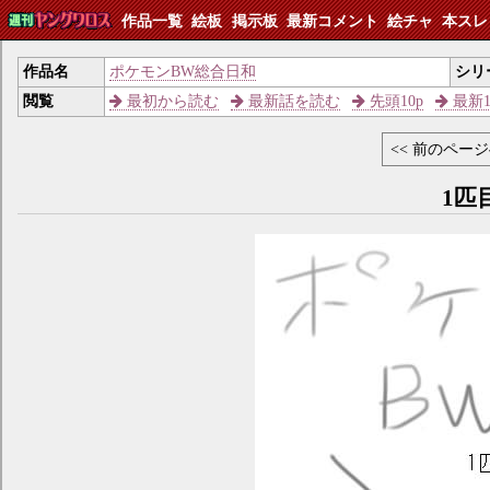
作品一覧
絵板
掲示板
最新コメント
絵チャ
本スレ
作品名
ポケモンBW総合日和
シリ
閲覧
最初から読む
最新話を読む
先頭10p
最新1
<< 前のペー
1匹