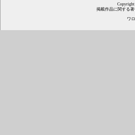
Copyright
掲載作品に関する著
ワロス