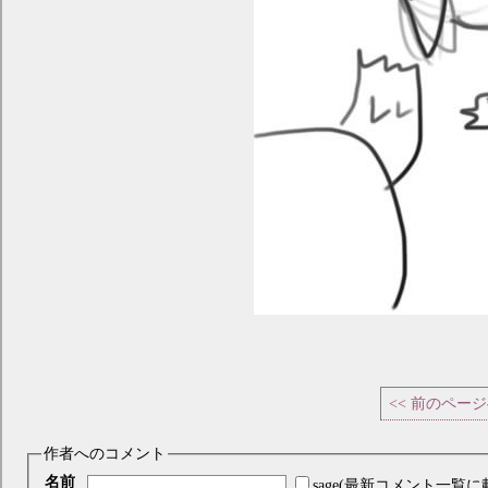
<< 前のペー
作者へのコメント
名前
sage(最新コメント一覧に