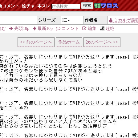
検索
新コメント
絵チャ
本スレ
シリーズ
-
作者名
ミカルゲ最
読む
先頭10p
最新10p
コメント
編集
超絶
<< 前のページへ
作品ホーム
次のページへ >>