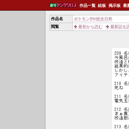
作品一覧
絵板
掲示板
最
作品名
ポケモンBW総合日和
閲覧
最初から読む
最新話を