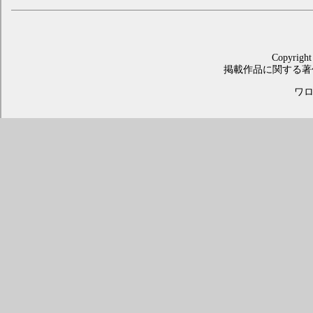
Copyright
掲載作品に関する著
ワロス