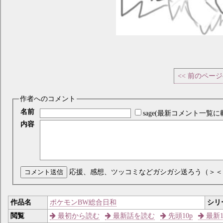
<< 前のペー
作者へのコメント
名前
sage(最新コメント一覧に
内容
コメント送信
応援、感想、ツッコミなどガシガシ送ろう（＞＜
作品名
ポケモンBW総合日和
シリ
閲覧
最初から読む
最新話を読む
先頭10p
最新1