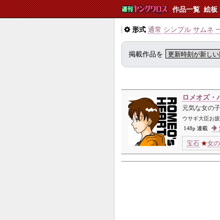
作品一覧
絵板
形式
通常
シンプル
サムネ
掲載作品を
ロメオズ・
元気な女の
ウサギ大臣お疲
148p 連載
宝石
★
女の