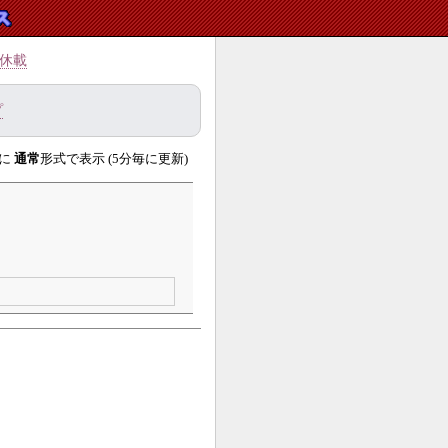
休載
プ
に
通常
形式で表示 (5分毎に更新)