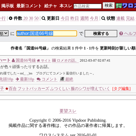
検索
掲示板
最新コメント
絵チャ
本スレ
一行
件数
20
30
50
更新日
今日
昨日
週間
今月
状態
連載
完結
に
で
検索する
ヘル
作者名「国道66号線」
の検索結果
1
件中
1
-
1
件を
更新時刻が新しい順
ハート
国道66号線
ロメオの話。
サイト
2012-03-07 02:07:41
子が色々頑張ったりするお話。
れ様でした～m(_ _)m ブログにてコメント返信行いました～。
先頭10p
最新10p
コメント
超絶
子
★
百合
フットバッカーズ
ふつくしい
服のシワが増えていく
[タグ編集]
要望スレ
Copyright © 2006-2016 Vipdoor Publishing.
掲載作品に関する著作権は、その作品の著作者に帰属します。
ワロスシステム ver 2016-01-01