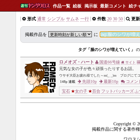
作品一覧
絵板
掲示板
最新コメント
絵チ
形式
通常
シンプル
サムネ
一行
件数
20
30
50
更新
掲載作品を
に
タグ「服のシワが増えていく」
の
ロメオズ・ハート
国道66号線
サイト
元気な女の子が色々頑張ったりするお話。
ウサギ大臣お疲れ様でした～m(_ _)m ブログに
先頭10p
最新10p
コメン
148p 連載
宝石
★
女の子
★
百合
フットバッカーズ
ふ
Copyright © 2
掲載作品に関する著作権
ワロスシステ