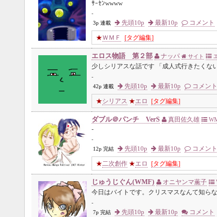
ｻｰｾﾝwwww
-
先頭10p
最新10p
コメント
3p 連載
★
ＷＭＦ
[タグ編集]
エロス物語 第２部
ナッパ
サイト
少しシリアスな話です 「成人式行きたくな
-
先頭10p
最新10p
コメン
42p 連載
★
シリアス
★
エロ
[タグ編集]
ダブル＠パンチ VerS
真田佐久雄
WMF
-
-
先頭10p
最新10p
コメン
12p 完結
★
二次創作
★
エロ
[タグ編集]
じゅうじぐん(WMF)
オニヤンマ薫子
今日はバイトです。クリスマスなんて知ら
-
先頭10p
最新10p
コメント
7p 完結