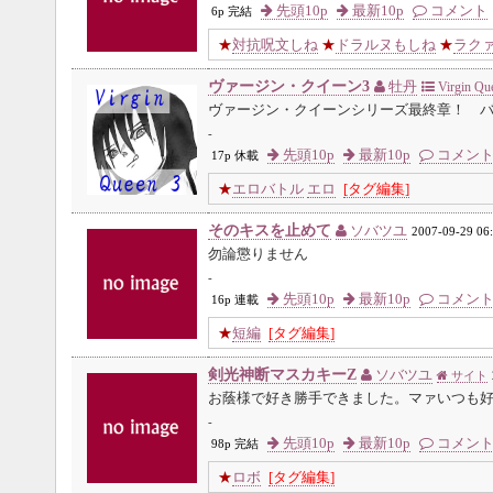
先頭10p
最新10p
コメント
6p 完結
★
対抗呪文しね
★
ドラルヌもしね
★
ラク
ヴァージン・クイーン3
牡丹
Virgin Qu
ヴァージン・クイーンシリーズ最終章！ 
-
先頭10p
最新10p
コメン
17p 休載
★
エロバトル
エロ
[タグ編集]
そのキスを止めて
ソバツユ
2007-09-29 06
勿論懲りません
-
先頭10p
最新10p
コメン
16p 連載
★
短編
[タグ編集]
剣光神断マスカキーZ
ソバツユ
サイト
お蔭様で好き勝手できました。マァいつも
-
先頭10p
最新10p
コメン
98p 完結
★
ロボ
[タグ編集]