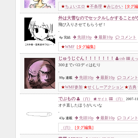
★
ちょいエロ
★
不条理
★
みじかい
[タグ編
外は大雪なのでセックルしかすることが
飛び入りさせてもらうぜ！
-
先頭10p
最新10p
コメント
4p 完結
★
WMF
[タグ編集]
じゅうじぐん！！！！！！！
csb
えっ
300までパロディはむり
-
先頭10p
最新10p
コメン
99p 連載
★
WMF参加
★
せくしーアクション
★
古典
でぶもの
（)''(）
（)''(）
サイト
2007-11
オチ直したほうがいいな
-
先頭10p
最新10p
コメン
43p 連載
（)''(）
[タグ編集]