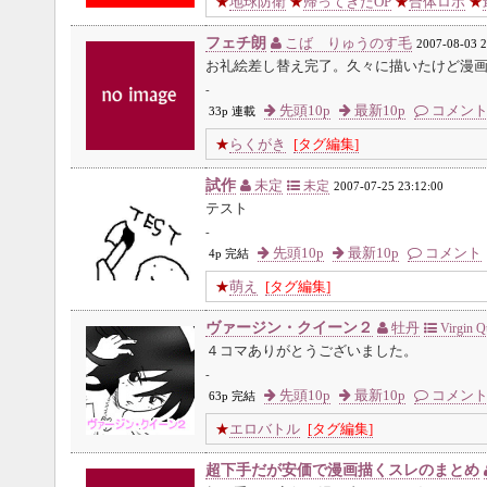
★
地球防衛
★
帰ってきたOP
★
合体ロボ
★
フェチ朗
こば りゅうのす毛
2007-08-03 2
お礼絵差し替え完了。久々に描いたけど漫
-
先頭10p
最新10p
コメン
33p 連載
★
らくがき
[タグ編集]
試作
未定
未定
2007-07-25 23:12:00
テスト
-
先頭10p
最新10p
コメント
4p 完結
★
萌え
[タグ編集]
ヴァージン・クイーン２
牡丹
Virgin Q
４コマありがとうございました。
-
先頭10p
最新10p
コメン
63p 完結
★
エロバトル
[タグ編集]
超下手だが安価で漫画描くスレのまとめ