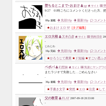
堕ちるとこまで+おまけ
qp
堕
サイト
9/27 01時ごろにコメントくださった方、
-
先頭10p
最新10p
コメン
89p 連載
★
おまけ
エロ
SF
[タグ編集]
エロ大根
又本凸彦
弱肉渓谷
サイト
20
-
じわじわ
先頭10p
最新10p
コメン
16p 完結
★
かろうじて農業
★
ド短編
★
すごい悪ふ
ペポパ
幻想妹
気楽にヤングワ
サイト
またラジオで失敗した…ごめんなさい
-
先頭10p
最新10p
コメン
36p 連載
★
手書き文字
★
突然
★
エロ
★
注意
★
して
父の教育
FLAT
2007-09-18 20:53:00
-