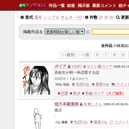
作品一覧
絵板
掲示板
最新コメント
絵チ
形式
通常
シンプル
サムネ
一行
件数
20
30
50
更新
掲載作品を
に
全作品
の検索結
<<最初
<<前
6
7
8
9
ガイア
SAMU
ガイア
サイト
2008-03-11
高校生が精一杯恋愛する話
210万ＨＩＴありがとう
先頭10p
最新10p
コメン
300p 完結
★
恋愛
★
童貞
★
長編
ガイア
[タグ編集]
他力本願漫画
名無しさん
2008-03-09 06:05
復活
-
先頭10p
最新10p
コメン
22p 連載