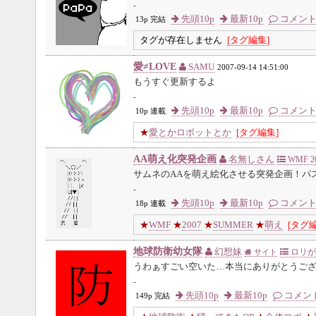
-
先頭10p
最新10p
コメン
13p 完結
タグが存在しません
[タグ編集]
愛≠LOVE
SAMU
2007-09-14 14:51:00
もうすぐ更新するよ
-
先頭10p
最新10p
コメン
10p 連載
★
愛とかロボットとか
[タグ編集]
AA萌え化突発企画
名無しさん
WMF 2
サムネのAAを萌え絵化させる突発企画！パスは
-
先頭10p
最新10p
コメン
18p 連載
★
WMF
★
2007
★
SUMMER
★
萌え
[タグ編
地球防衛幼女隊
幻想妹
ロリが
サイト
うわぁすごい空いた…本当にありがとうご
-
先頭10p
最新10p
コメン
149p 完結