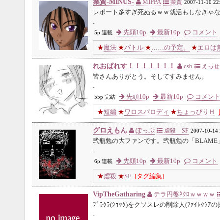
業質-MINUS-
MIPPA
業質
2007-11-10 22
レポート多すぎ死ぬるｗｗ就活もしなきゃ
-
先頭10p
最新10p
コメント
5p 連載
★
魔法
★
バトル
★
……の予定。
★
エロは
れおぱれす！！！！！！！
csb
えっせ
皆さんありがとう。そしてすみません。
-
先頭10p
最新10p
コメン
55p 完結
★
短編
★
ワロスパロディ
★
ちょっぴりＨ
グロえもん
ぽっぷ
虐殺 SF
2007-10-14 
弐瓶勉の大ファンです。弐瓶勉の「BLAME」
-
先頭10p
最新10p
コメント
6p 連載
★
虐殺
★
SF
[タグ編集]
VipTheGatharing
テラ円盤ﾈｸﾛｗｗｗｗ
ﾌﾞﾗｸﾗ(ｼｮｯｸ)をクソスレの削除人(ﾌｧｲﾚｸ
-