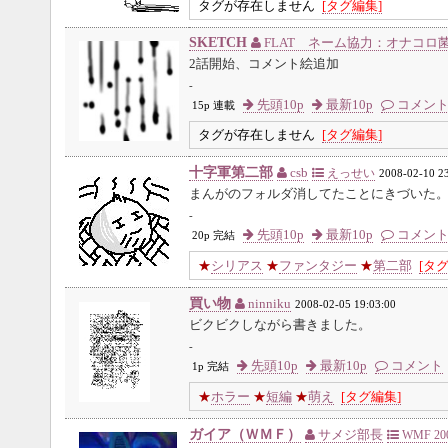
タグが存在しません
[タグ編集]
SKETCH
FLAT ネーム協力：オナコロ
2話開始、コメント絵追加
-
先頭10p
最新10p
コメン
15p 連載
タグが存在しません
[タグ編集]
十字軍第二部
csb
えっせい
2008-02-10 2
まんがのフォルダ消してたことにきづいた
-
先頭10p
最新10p
コメン
20p 完結
★
シリアス
★
ファンタジー
★
第二部
[タ
買い物
ninniku
2008-02-05 19:03:00
ビクビクしながら書きました。
-
先頭10p
最新10p
コメント
1p 完結
★
ホラー
★
短編
★
萌え
[タグ編集]
ガイア（ＷＭＦ）
サメジ部長
WMF 200